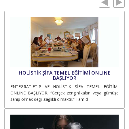
HOLİSTİK ŞİFA TEMEL EĞİTİMİ ONLINE
BAŞLIYOR
ENTEGRATİFTIP VE HOLİSTİK ŞİFA TEMEL EĞİTİMİ
ONLINE BAŞLIYOR. “Gerçek zenginlikaltın veya gümüşe
sahip olmak değil,sağlıklı olmaktır.” Tam d