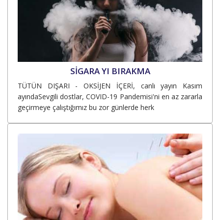
SİGARA YI BIRAKMA
TÜTÜN DIŞARI - OKSİJEN İÇERİ, canlı yayın Kasım
ayındaSevgili dostlar, COVID-19 Pandemisi'ni en az zararla
geçirmeye çalıştığımız bu zor günlerde herk