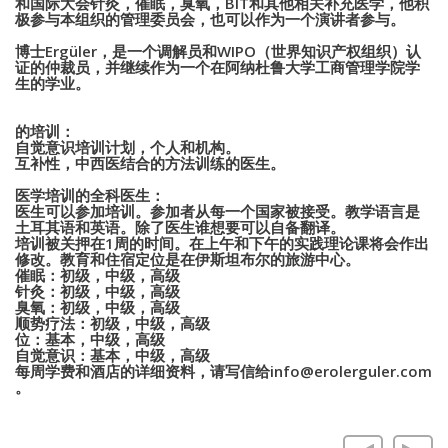
和国际大会针灸，催眠，臭氧，
BIT
和其他相关补充医学，他积
极参与本组织的管理委员会，也可以作为一个演讲者参与。
博士
Ergüler
，是一个调解员和
WIPO
（世界知识产权组织）认
证的仲裁员，并继续作为一个在阿纳杜鲁大学工商管理学院学
生的学业。
的培训：
自觉意识培训计划，个人和机构。
互补性，中西医结合的方法训练的医生。
医学培训的全科医生：
医生可以参加培训。参加者从每一个国家被接受。教学语言是
土耳其语和英语。除了医生谁想要可以自备翻译。
培训被关押在
1
周的时间。在上午和下午的实践理论课将会作出
修改。教育和住宿定位是在伊斯坦布尔的旅游中心。
催眠：初级，中级，高级
针灸：初级，中级，高级
臭氧：初级，中级，高级
顺势疗法：初级，中级，高级
位：基本，中级，高级
自觉意识：基本，中级，高级
每周学费和酒店的详细资料，请写信给
info@erolerguler.com
。