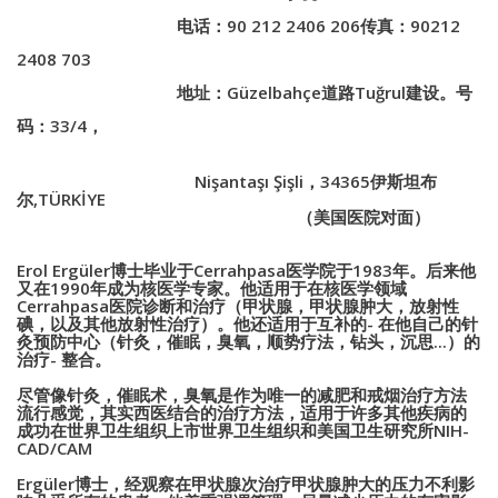
电话：
90 212 2406 206
传真：
90212
2408 703
地址：
Güzelbahçe
道路
Tuğrul
建设。号
码：
33/4
，
Nişantaşı Şişli
，
34365
伊斯坦布
尔
,
TÜRKİYE
（美国医院对面）
Erol Ergüler
博士毕业于
Cerrahpasa
医学院于
1983
年。后来他
又在
1990
年成为核医学专家。他适用于在核医学领域
Cerrahpasa
医院诊断和治疗（甲状腺，甲状腺肿大，放射性
碘，以及其他
放射性治疗）。他还适用于互补的
-
在他自己的针
灸预防中心（针灸，催眠，臭氧，顺势疗法，钻头，沉思
...
）的
治疗
-
整合。
尽管像针灸，催眠术，臭氧是作为唯一的减肥和戒烟治疗方法
流行感觉，其实西医结合的治疗方法，适用于许多其他疾病的
成功在世界卫生组织上市世界卫生组织和美国卫生研究所
NIH-
CAD/CAM
Ergüler
博士，经观察在甲状腺次治疗甲状腺肿大的压力不利影