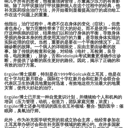
响几乎所有的患者，他着重强调管理，尽量减少压力的有害影
响。除了与甲状腺治疗甲状腺肿病人在这个过程中的经典，他
补充医药综合治疗方法，并开始看到显着提高治疗的成功给工
作在这个问题上的重量。
他指出，治疗过程中，考虑不仅在身体的变化（症状），但患
者也身心，智力完整性带来了巨大的好处。而不是使用一种治
疗这种疾病的症状，结果他们以和治疗身体的平衡，导致身体
受损的身体本身的性质使用其治疗的力量，是导致身体实现的
实际处理的症状。当然，重要的是要在一个平衡的情况下，正
确诊断的故障。一个病人的详细病史，应由主要由诊断的故
事。除了传统的检查和化验，对经络（电针，耳检测，良导
络，电段测量），脉诊，舌和
iridolojik
考试测量更准确作出诊
断，并提供了诊断的医生更好的路径。因此，揭示了正确的和
有效的治疗方案。
Ergüler
博士观察，特别是在
1999
年
Golcuk
在土耳其，他是在
红十字与红新月联会，国际红十字红新月会和红新月会联合会
代表区卫生协调员地震如何迅速，有效地这些方法最大的地震
灾害，使伟大
好处
的治疗。
Ergüler
博士已开发一种自觉意识计划，并继续给个人和机构的
培训（压力管理，动机，创造力，团队家庭完整，浓度）。
Ergüler
博士还参与培训的医生在互补领域
-
整合
-
预防医学：催
眠师，臭氧治疗师。
此外，作为补充医学研究所的前成立协会主席，他经常参加在
土耳其举办研讨会和在补充医学领域的欧洲公约。在许多国家