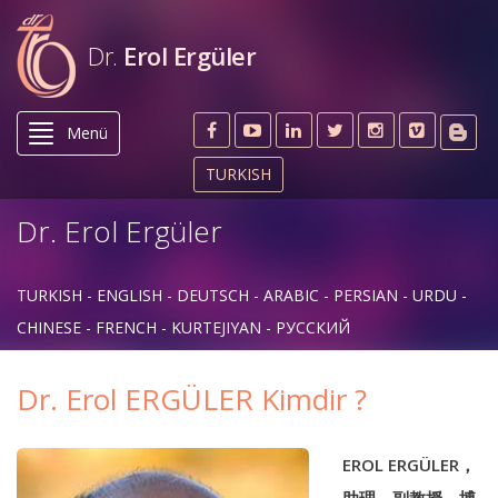
Dr.
Erol Ergüler
Menü
TURKISH
Dr. Erol Ergüler
TURKISH
ENGLISH
DEUTSCH
ARABIC
PERSIAN
URDU
CHINESE
FRENCH
KURTEJIYAN
РУССКИЙ
Dr. Erol ERGÜLER Kimdir ?
EROL ERGÜLER
，
助理。副教授。博