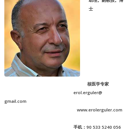
士
核医学专家
erol.erguler@
gmail.com
www.erolerguler.com
手机：
90 533 5240 056