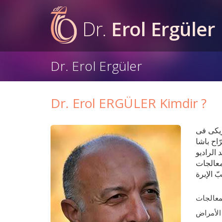
Dr.
Erol Ergüler
Dr. Erol Ergüler
Dr. Erol ERGÜLER Kimdir ?
 الأمريکی فی
ج الدکتور ارول ارجولر عام ١٩٨٣ من کلّية جرّاح باشا
اتر، اليُد الراديو
معالجات
لمعالجات