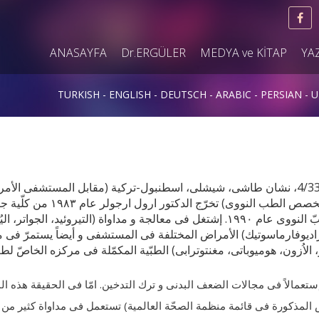
ANASAYFA
Dr.ERGÜLER
MEDYA ve KİTAP
YA
TURKISH
ENGLISH
DEUTSCH
ARABIC
PERSIAN
U
العنوان:زقاق جوزل باغجه، مبنی طغرل، الرقم 4/33، نشان طاشی، شيشلی، اسطنبول-ترکية (مقابل المستشفی
اسطنبول) الأستاذ المساعد الدکتور ارول ارجولر (متخصص الطب النووی) تخرّ
الطبّيّة فی جامعة اسطنبول و أصبح متخصّصاً فی الطبّ النووی عام ١٩٩٠. إشتغل فی معالجة و مداواة (التيروئيد، الجو
لراديوفارماسوتيك) الأمراض المختلفة فی المستشفی و أيضاً يستمرّ فی 
ر إستعمالاً فی مجالات الضعف البدنی و ترك التدخين. امّا فی الحقيقة هذه ا