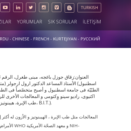
TURKISH
ZILAR
YORUMLAR
SIK SORULAR
İLETİŞİM
RDU
CHINESE
FRENCH
KURTEJIYAN
РУССКИЙ
اکتيوی، راديو سينو وِکتومی و المعالجات الأخری ل
الطبّية المکمّلة فی مرکزه الخاصّ لطبّ الإبرة (طب الإبرة، هيبنوتيز، الاُزون، هوميوباتی، مغنتوترابی، B.I.T.).
المعالجات مثل طب الإبرة ، الهيبنوتيز و الاُزون له أکث
NIH-
و معهد الصحّة الأمريکية
WHO
تستعمل فی مداواة کثير من الأمراض (الأمراض المذکورة فی قائمة منظمة الصحّة العالمية