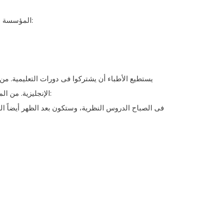
– المؤسسة العالمية للمالکية المعنوية، کما أدناه:
يستطيع الأطباء أن يشترکوا فی دورات التعليمية. من 
الإنجليزية. من الممکن أن يحضر الأطبّاء معهم مترجمين. الدورات التعليمية هی لمدّة أسبوع کما أدناه:
فی الصباح الدروس النظریة، وستکون بعد الظهر أيضاً ال