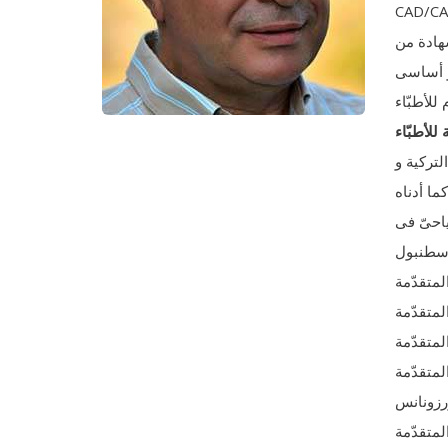
CAD/C
و أساسی
للأطبّاء
لترکية و
احیّ فی
لمتقدّمة
متقدّمة
متقدّمة
لمتقدّمة
متقدّمة