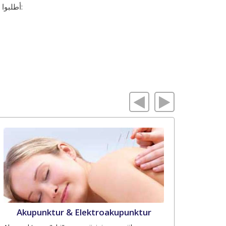
أطلبوا معلموات من البريد الألکترونی التالی حول سعر التعليم الأسبوعی وتفاصيل الفندق:
Akupunktur & Elektroakupunktur