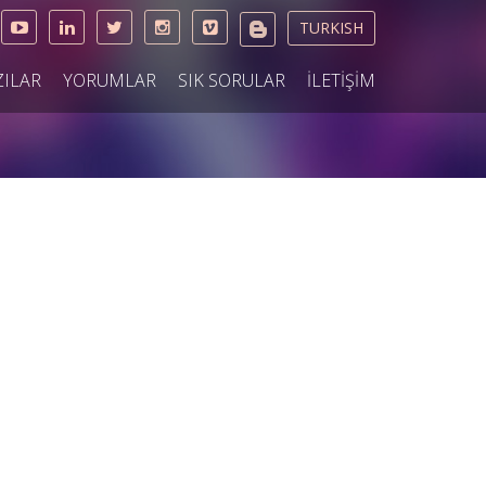
TURKISH
ZILAR
YORUMLAR
SIK SORULAR
İLETİŞİM