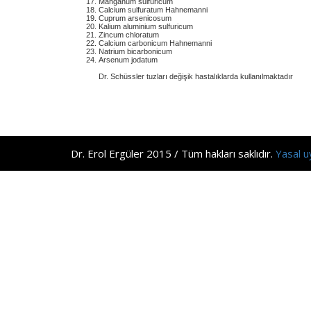
Manganum sulfuricum
Calcium sulfuratum Hahnemanni
Cuprum arsenicosum
Kalium aluminium sulfuricum
Zincum chloratum
Calcium carbonicum Hahnemanni
Natrium bicarbonicum
Arsenum jodatum
Dr. Schüssler tuzları değişik hastalıklarda kullanılmaktadır
Dr. Erol Ergüler 2015 / Tüm hakları saklıdır.
Yasal u