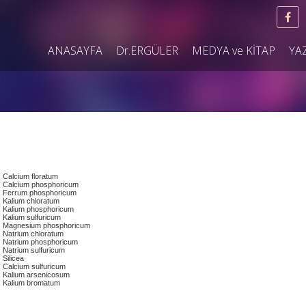
ANASAYFA
Dr.ERGÜLER
MEDYA ve KİTAP
YA
Calcium floratum
Calcium phosphoricum
Ferrum phosphoricum
Kalium chloratum
Kalium phosphoricum
Kalium sulfuricum
Magnesium phosphoricum
Natrium chloratum
Natrium phosphoricum
Natrium sulfuricum
Silicea
Calcium sulfuricum
Kalium arsenicosum
Kalium bromatum