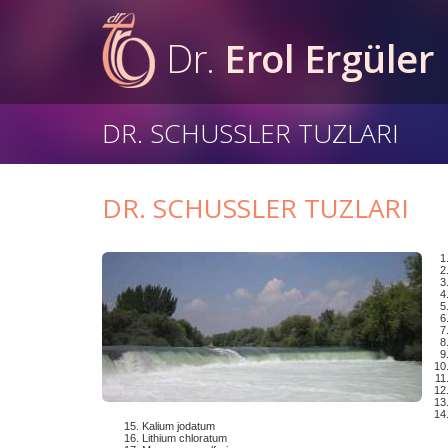
Dr.
Erol Ergüler
DR. SCHUSSLER TUZLARI
DR. SCHUSSLER TUZLARI
Kalium jodatum
Lithium chloratum