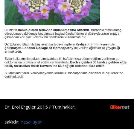
ürünlerin
damla olarak tedavide kullanılmasına örnektir
. Buradaki temel amaç
vücudumuzdaki denge bozulmaya başladığında hücresel düzeyde zarar ortaya
çıkmadan koruyucu olarak bu damlaların kullanılmasıdır.
Dr. Edward Bach
ile başlayan bu tedavi İngiltere
Kraliyetinin himayesinde
gelişmiştir.
London Collage of Homeopathy
de verilen eğitimler ile yaygınlığı
artmaktadır.
Evde kullanımı ile doktor olmayanlara iki haftalık kısa dönem eğitim verilirken tıp
doktorlarına profesyonel eğitim verilmektedir.
Bach çiçekleri 38 farklı çiçekten elde
edilir, Australian Bush flowers ise 66 değişik bitkiden elde edilir.
Bu damlalar farklı kombinasyonda kullanılır. Bioempedans cihazları ile ölçülerek de
verilmektedir.
Dr. Erol Ergüler 2015 / Tüm hakları
saklıdır.
Yasal uyarı